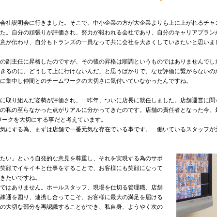
会社説明会に行きました。そこで、中小企業の方が大企業よりも上に上がれるチャ
た。自分の頑張りが評価され、努力が報われる会社であり、自分のキャリアプラン
意が伝わり、自分もトランズの一員なって共に会社を大きくしていきたいと思いま
の副主任に昇格したのですが、その後の昇格は順調というものではありませんでし
きるのに、どうして上に行けないんだ」と思うばかりで、なぜ評価に繋がらないの
けに集中し仲間とのチームワークの大切さに気付いていなかったんですね。
に取り組んだ姿勢が評価され、一昨年、ついに店長に就任しました。店舗運営に関
の私の至らなかった点がリアルに分かってきたのです。店舗の責任者となった今、最
ワークを大切にする事だと考えています。
気にする為、まずは店舗で一番元気な存在でいる事です。 働いているスタッフが
たい」という自発的な意見を尊重し、それを実現する為のサポ
笑顔でイキイキと仕事をすることで、お客様にも笑顔になって
きたいですね。
ではありません。ホールスタッフ、現場を仕切る管理職、店舗
疎通を図り、連携し合ってこそ、お客様に最大の満足を届ける
の大切な部分を再認識することができ、私自身、ようやく次の