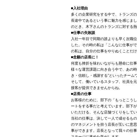
■入社理由
多くの企業研究をする中で、トランズの
長途中であるという事に魅力を感じまし
のとき、木下さんのトランズに対する熱
■仕事の失敗談
入社一年目で同期の誰よりも早く次職位
した。その時の私は「こんなに仕事がで
の私は、自分の仕事をやりぬくことだ
■念願の店長に！
何度も挫折を味わいながらも懸命に仕事
様々な運営課題に向き合う中で、あの時
き・信頼し・感謝する”といったチーム
そして、働いているスタッフ、社員を元
接客が提供できませんからね。
■店長の仕事
お客様のために、部下の「もっとこうし
ートをする事だと考えています。部下が
いただける、そんな店舗づくりをしてい
当社の仕事は、決して一人で成せるもの
のマネジメントを担う店長が互いに意思
事ができます。店長となって我々の仕事
ステージに進めた気がします。