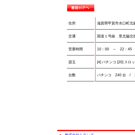
住所
滋賀県甲賀市水口町北脇
交通
国道１号線 里北脇北
営業時間
10：00 ～ 22：45
貸玉
[4] パチンコ [20] スロ
台数
パチンコ 240 台 / 